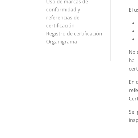
Uso de marcas de
conformidad y
El 
referencias de
certificación
Registro de certificación
Organigrama
No 
ha 
cer
En 
ref
Cer
Se 
ins