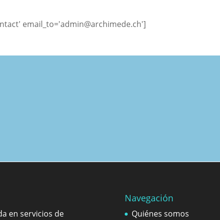
ntact' email_to='admin@archimede.ch']
Navegación
a en servicios de
Quiénes somos