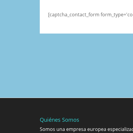
[captcha_contact_form form_type='co
Quiénes Somos
Somos una empresa europea especializad