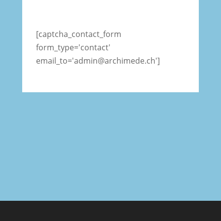
[captcha_contact_form
form_type='contact'
email_to='admin@archimede.ch']