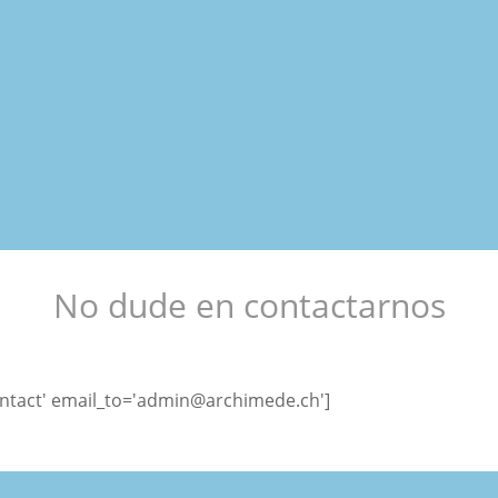
No dude en contactarnos
ntact' email_to='admin@archimede.ch']